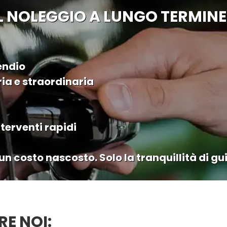
L NOLEGGIO A LUNGO TERMINE
endio
ia e straordinaria
nterventi rapidi
 costo nascosto. Solo la tranquillità di gu
RE NOI: