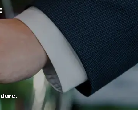
:
idare.