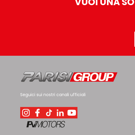
VUOI UNA SO
Seguici sui nostri canali ufficiali