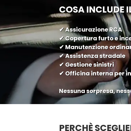
COSA INCLUDE I
✔ Assicurazione RCA
✔ Copertura furto e inc
✔ Manutenzione ordinar
✔ Assistenza stradale
✔ Gestione sinistri
✔ Officina interna per i
Nessuna sorpresa, nessun
PERCHÈ SCEGLIE