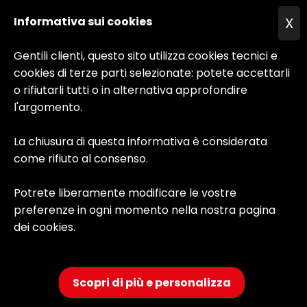
email: vendite2@parisidakar.it
email: assistenza@parisidakar.it
Informativa sui cookies
X
email: backoffice@parisidakar.it
Gentili clienti, questo sito utilizza cookies tecnici e
Scopri di più sui nostri orari
cookies di terze parti selezionate: potete accettarli
o rifiutarli tutti o in alternativa approfondire
l'argomento.
Cinisello Balsamo
La chiusura di questa informativa è considerata
Via Sordello, 16 - Cinisello B. 20092 (MI)
come rifiuto al consenso.
Tel: 02 66.04.90.89
email: assistenza@autoparisi2000.it
Potrete liberamente modificare le vostre
email: vendite@autoparisi2000.it
preferenze in ogni momento nella nostra pagina
email: info@autoparisi2000.it
dei cookies.
email: amministrazione@autoparisi2000.it
Scopri di più sui nostri orari