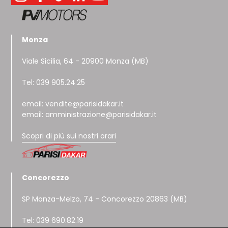
Monza
Viale Sicilia, 64 - 20900 Monza (MB)
Tel: 039 905.24.25
email: vendite@parisidakar.it
email: amministrazione@parisidakar.it
Scopri di più sui nostri orari
Concorezzo
SP Monza-Melzo, 74 - Concorezzo 20863 (MB)
Tel: 039 690.82.19